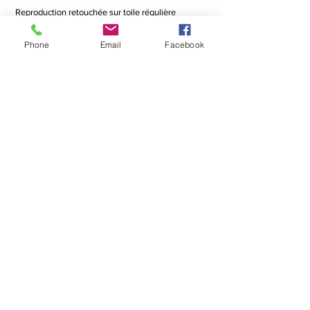
Reproduction retouchée sur toile régulière
Toile régulière encadrée noir
24 x 24
Phone
Email
Facebook
Technique mixte
Création 2020
Taxes incluses dans le prix affiché
Livraison incluse partout au Canada
Les reproductions sont
retouchées, texturisées et signées par l'artiste
Contactez-moi!!!
pour donner un effet d'originalité
Certificat d'authenticité de reproduction remis
avec l'oeuvre
Système d'accrochage compris installé à
l'endos de l'oeuvre
Possibilité d'ancadrement en sus