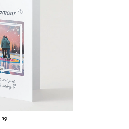
ling
ick View