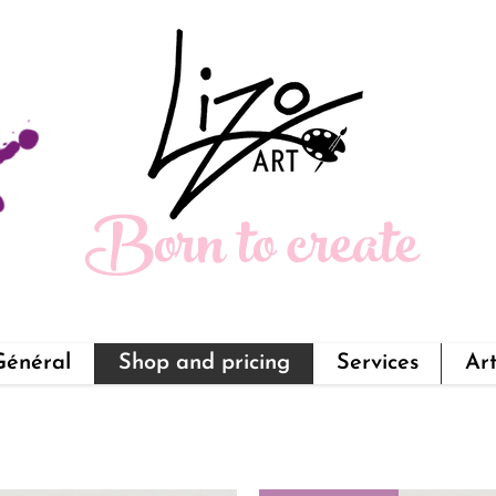
Born to create
Général
Shop and pricing
Services
Ar