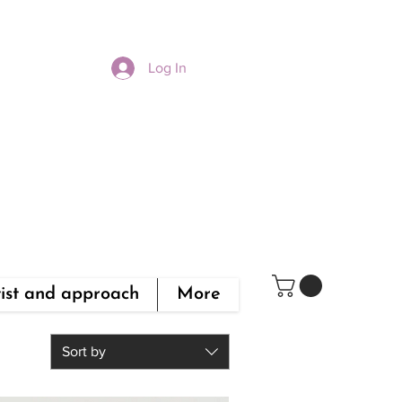
Log In
tist and approach
More
Sort by