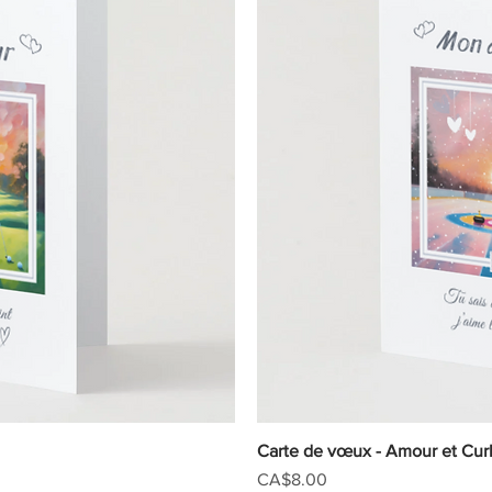
iew
Carte de vœux - Amour et Cur
Qu
Price
CA$8.00