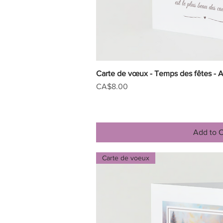
Carte de vœux - Temps des fêtes - A
Quick V
Price
CA$8.00
Add to C
Carte de voeux