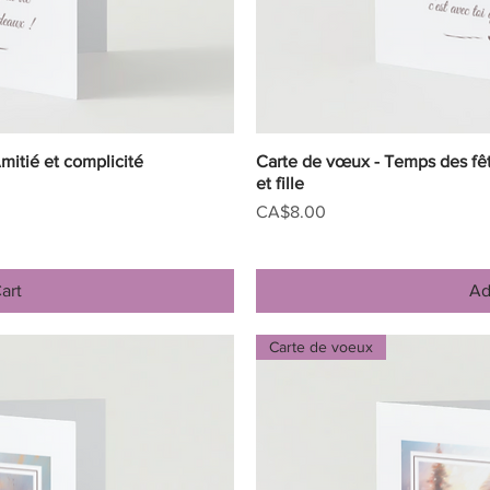
mitié et complicité
iew
Carte de vœux - Temps des fê
Qu
et fille
Price
CA$8.00
art
Ad
Carte de voeux