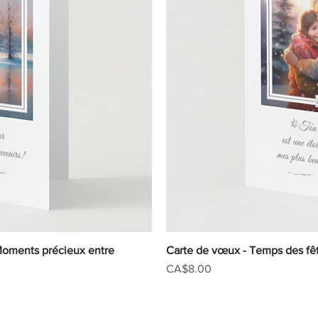
Moments précieux entre
iew
Carte de vœux - Temps des fê
Qu
Price
CA$8.00