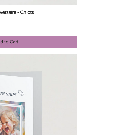
ersaire - Chiots
ick View
d to Cart