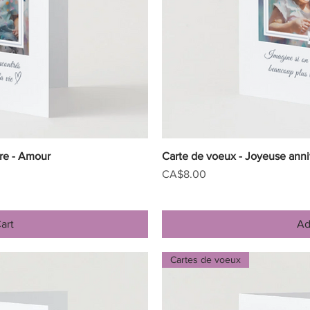
ire - Amour
iew
Carte de voeux - Joyeuse anni
Qu
Price
CA$8.00
art
Ad
Cartes de voeux