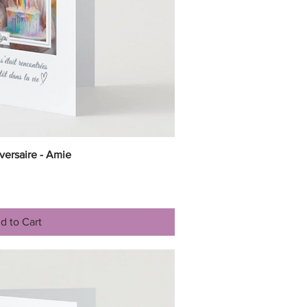
versaire - Amie
ick View
d to Cart