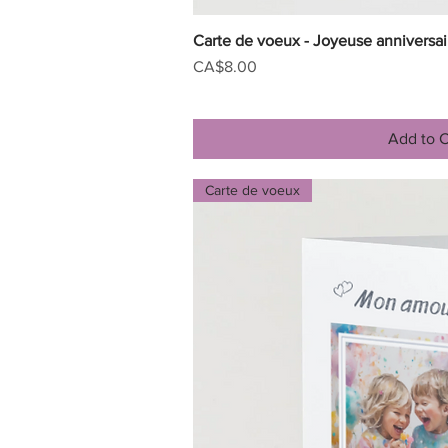
Carte de voeux - Joyeuse anniversair
Quick V
Price
CA$8.00
Add to C
Carte de voeux