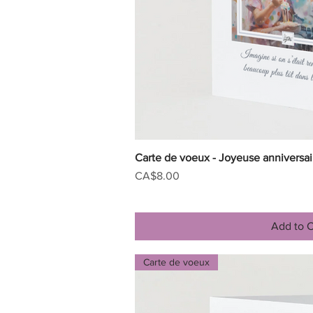
Carte de voeux - Joyeuse anniversa
Quick V
Price
CA$8.00
Add to C
Carte de voeux