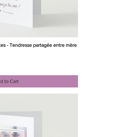
tes - Tendresse partagée entre mère
ick View
d to Cart