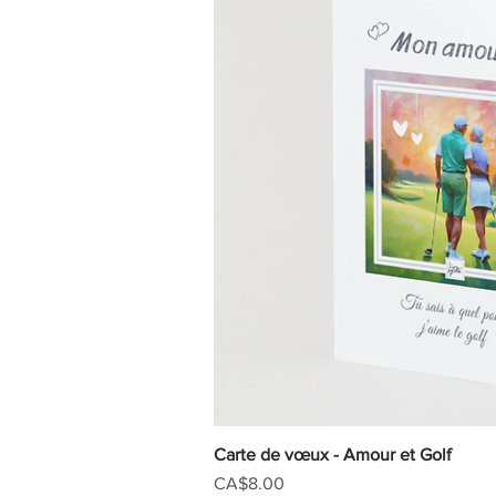
Carte de vœux - Amour et Golf
Quick V
Price
CA$8.00