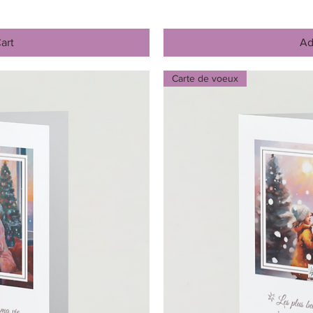
art
Ad
Carte de voeux