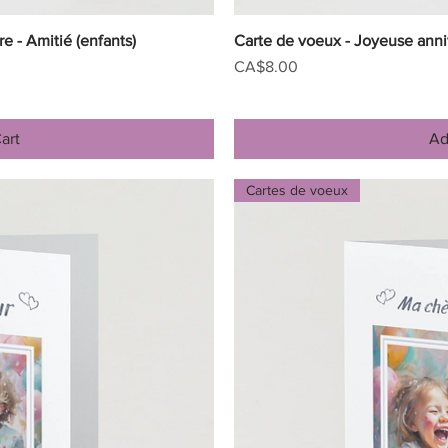
e - Amitié (enfants)
iew
Carte de voeux - Joyeuse anniv
Qu
Price
CA$8.00
art
Ad
Cartes de voeux