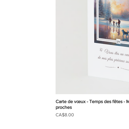
Carte de vœux - Temps des fêtes - 
Quick V
proches
Price
CA$8.00